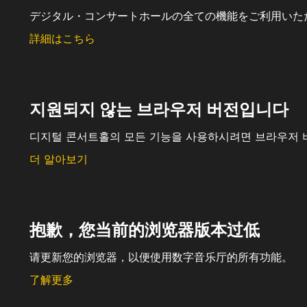
デジタル・コンサートホールの全ての機能をご利用いた
詳細はこちら
지원되지 않는 브라우저 버전입니다
디지털 콘서트홀의 모든 기능을 사용하시려면 브라우저 
더 알아보기
抱歉，您当前的浏览器版本过低
请更新您的浏览器，以便使用数字音乐厅的所有功能。
了解更多