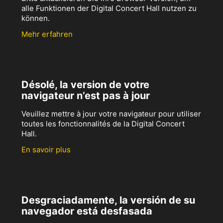
alle Funktionen der Digital Concert Hall nutzen zu
können.
Mehr erfahren
Désolé, la version de votre
navigateur n’est pas à jour
Veuillez mettre à jour votre navigateur pour utiliser
toutes les fonctionnalités de la Digital Concert
Hall.
En savoir plus
Desgraciadamente, la versión de su
navegador está desfasada