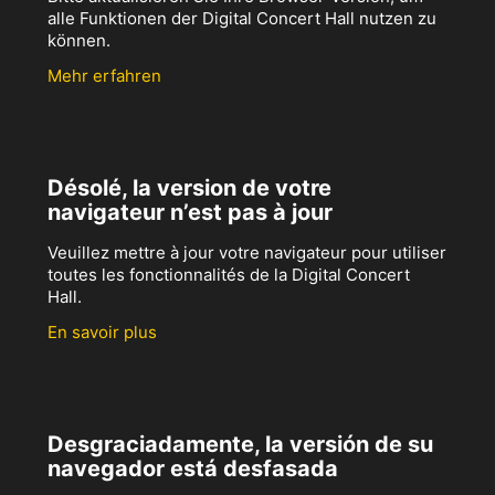
alle Funktionen der Digital Concert Hall nutzen zu
können.
Mehr erfahren
Désolé, la version de votre
navigateur n’est pas à jour
Veuillez mettre à jour votre navigateur pour utiliser
toutes les fonctionnalités de la Digital Concert
Hall.
En savoir plus
Desgraciadamente, la versión de su
navegador está desfasada