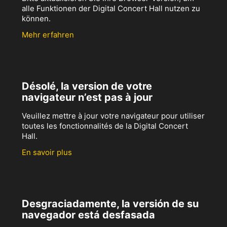
alle Funktionen der Digital Concert Hall nutzen zu
können.
Mehr erfahren
Désolé, la version de votre
navigateur n’est pas à jour
Veuillez mettre à jour votre navigateur pour utiliser
toutes les fonctionnalités de la Digital Concert
Hall.
En savoir plus
Desgraciadamente, la versión de su
navegador está desfasada