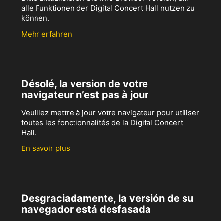
alle Funktionen der Digital Concert Hall nutzen zu
können.
Mehr erfahren
Désolé, la version de votre
navigateur n’est pas à jour
Veuillez mettre à jour votre navigateur pour utiliser
toutes les fonctionnalités de la Digital Concert
Hall.
En savoir plus
Desgraciadamente, la versión de su
navegador está desfasada