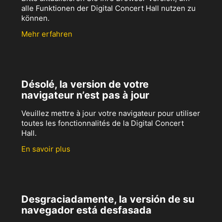
alle Funktionen der Digital Concert Hall nutzen zu
können.
Mehr erfahren
Désolé, la version de votre
navigateur n’est pas à jour
Veuillez mettre à jour votre navigateur pour utiliser
toutes les fonctionnalités de la Digital Concert
Hall.
En savoir plus
Desgraciadamente, la versión de su
navegador está desfasada