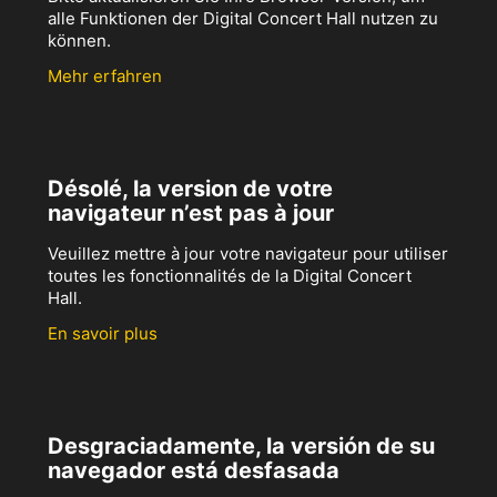
alle Funktionen der Digital Concert Hall nutzen zu
können.
Mehr erfahren
Désolé, la version de votre
navigateur n’est pas à jour
Veuillez mettre à jour votre navigateur pour utiliser
toutes les fonctionnalités de la Digital Concert
Hall.
En savoir plus
Desgraciadamente, la versión de su
navegador está desfasada