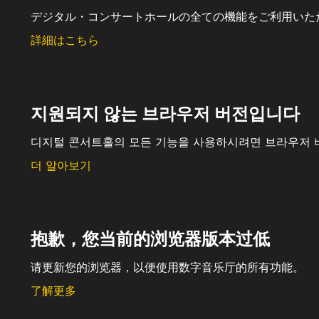
デジタル・コンサートホールの全ての機能をご利用いた
詳細はこちら
지원되지 않는 브라우저 버전입니다
디지털 콘서트홀의 모든 기능을 사용하시려면 브라우저 
더 알아보기
抱歉，您当前的浏览器版本过低
请更新您的浏览器，以便使用数字音乐厅的所有功能。
了解更多