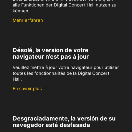
alle Funktionen der Digital Concert Hall nutzen zu
können.
Mehr erfahren
Désolé, la version de votre
navigateur n’est pas à jour
Veuillez mettre à jour votre navigateur pour utiliser
toutes les fonctionnalités de la Digital Concert
Hall.
En savoir plus
Desgraciadamente, la versión de su
navegador está desfasada