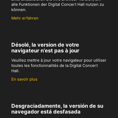
alle Funktionen der Digital Concert Hall nutzen zu
können.
Mehr erfahren
Désolé, la version de votre
navigateur n’est pas à jour
Veuillez mettre à jour votre navigateur pour utiliser
toutes les fonctionnalités de la Digital Concert
Hall.
En savoir plus
Desgraciadamente, la versión de su
navegador está desfasada