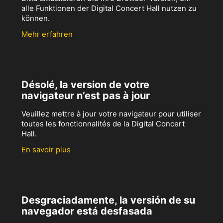
alle Funktionen der Digital Concert Hall nutzen zu
können.
Mehr erfahren
Désolé, la version de votre
navigateur n’est pas à jour
Veuillez mettre à jour votre navigateur pour utiliser
toutes les fonctionnalités de la Digital Concert
Hall.
En savoir plus
Desgraciadamente, la versión de su
navegador está desfasada