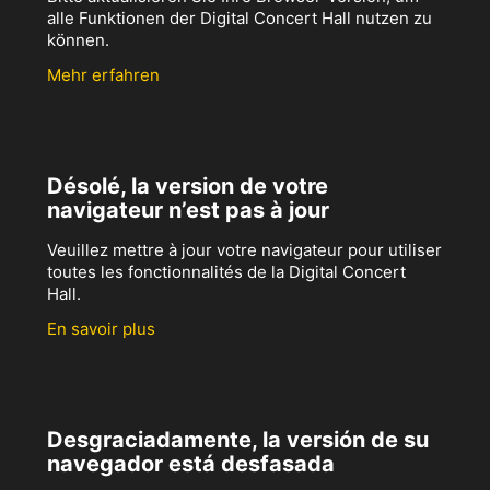
alle Funktionen der Digital Concert Hall nutzen zu
können.
Mehr erfahren
Désolé, la version de votre
navigateur n’est pas à jour
Veuillez mettre à jour votre navigateur pour utiliser
toutes les fonctionnalités de la Digital Concert
Hall.
En savoir plus
Desgraciadamente, la versión de su
navegador está desfasada