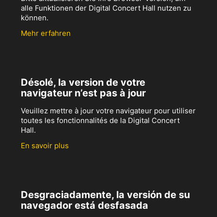
alle Funktionen der Digital Concert Hall nutzen zu
können.
Mehr erfahren
Désolé, la version de votre
navigateur n’est pas à jour
Veuillez mettre à jour votre navigateur pour utiliser
toutes les fonctionnalités de la Digital Concert
Hall.
En savoir plus
Desgraciadamente, la versión de su
navegador está desfasada