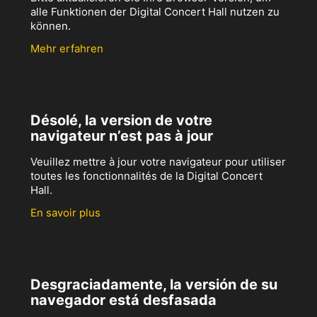
alle Funktionen der Digital Concert Hall nutzen zu
können.
Mehr erfahren
Désolé, la version de votre
navigateur n’est pas à jour
Veuillez mettre à jour votre navigateur pour utiliser
toutes les fonctionnalités de la Digital Concert
Hall.
En savoir plus
Desgraciadamente, la versión de su
navegador está desfasada