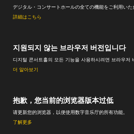
デジタル・コンサートホールの全ての機能をご利用いた
詳細はこちら
지원되지 않는 브라우저 버전입니다
디지털 콘서트홀의 모든 기능을 사용하시려면 브라우저 
더 알아보기
抱歉，您当前的浏览器版本过低
请更新您的浏览器，以便使用数字音乐厅的所有功能。
了解更多