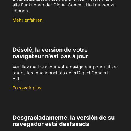
alle Funktionen der Digital Concert Hall nutzen zu
können.
Mehr erfahren
Désolé, la version de votre
navigateur n’est pas à jour
Veuillez mettre à jour votre navigateur pour utiliser
toutes les fonctionnalités de la Digital Concert
Hall.
En savoir plus
Desgraciadamente, la versión de su
navegador está desfasada