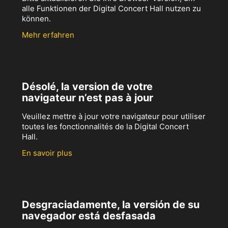
alle Funktionen der Digital Concert Hall nutzen zu
können.
Mehr erfahren
Désolé, la version de votre
navigateur n’est pas à jour
Veuillez mettre à jour votre navigateur pour utiliser
toutes les fonctionnalités de la Digital Concert
Hall.
En savoir plus
Desgraciadamente, la versión de su
navegador está desfasada