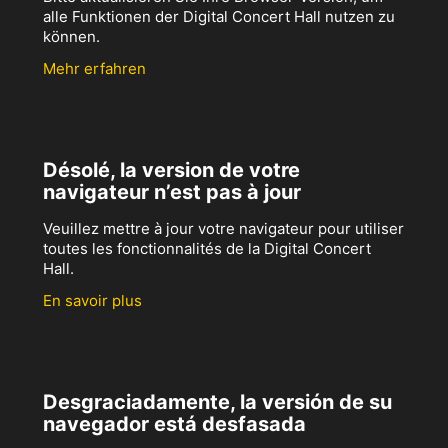
alle Funktionen der Digital Concert Hall nutzen zu
können.
Mehr erfahren
Désolé, la version de votre
navigateur n’est pas à jour
Veuillez mettre à jour votre navigateur pour utiliser
toutes les fonctionnalités de la Digital Concert
Hall.
En savoir plus
Desgraciadamente, la versión de su
navegador está desfasada