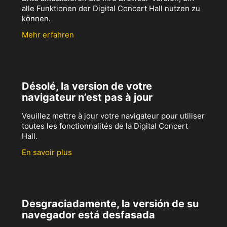
alle Funktionen der Digital Concert Hall nutzen zu
können.
Mehr erfahren
Désolé, la version de votre
navigateur n’est pas à jour
Veuillez mettre à jour votre navigateur pour utiliser
toutes les fonctionnalités de la Digital Concert
Hall.
En savoir plus
Desgraciadamente, la versión de su
navegador está desfasada