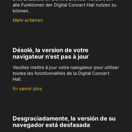
alle Funktionen der Digital Concert Hall nutzen zu
können.
Mehr erfahren
Désolé, la version de votre
navigateur n’est pas à jour
Veuillez mettre à jour votre navigateur pour utiliser
toutes les fonctionnalités de la Digital Concert
Hall.
En savoir plus
Desgraciadamente, la versión de su
navegador está desfasada