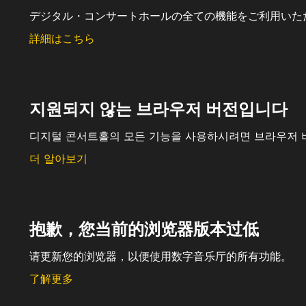
デジタル・コンサートホールの全ての機能をご利用いた
詳細はこちら
지원되지 않는 브라우저 버전입니다
디지털 콘서트홀의 모든 기능을 사용하시려면 브라우저 
더 알아보기
抱歉，您当前的浏览器版本过低
请更新您的浏览器，以便使用数字音乐厅的所有功能。
了解更多