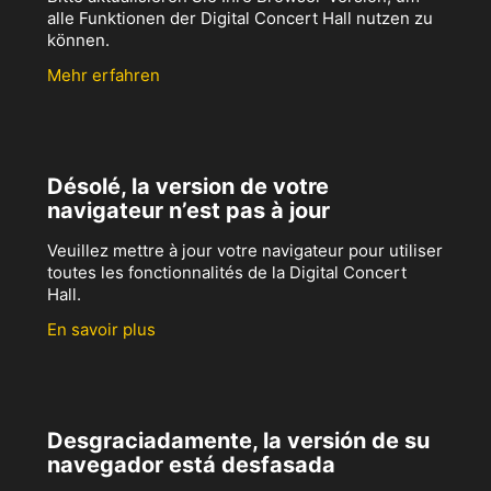
alle Funktionen der Digital Concert Hall nutzen zu
können.
Mehr erfahren
Désolé, la version de votre
navigateur n’est pas à jour
Veuillez mettre à jour votre navigateur pour utiliser
toutes les fonctionnalités de la Digital Concert
Hall.
En savoir plus
Desgraciadamente, la versión de su
navegador está desfasada