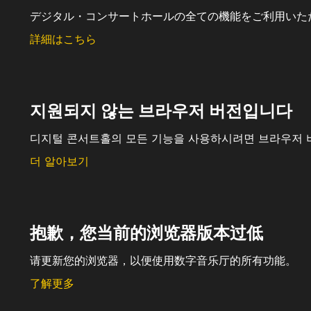
デジタル・コンサートホールの全ての機能をご利用いた
詳細はこちら
지원되지 않는 브라우저 버전입니다
디지털 콘서트홀의 모든 기능을 사용하시려면 브라우저 
더 알아보기
抱歉，您当前的浏览器版本过低
请更新您的浏览器，以便使用数字音乐厅的所有功能。
了解更多