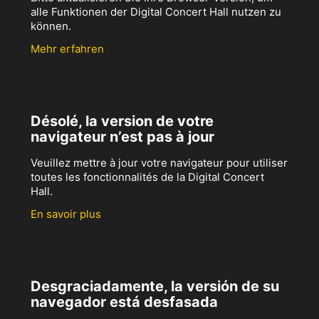
alle Funktionen der Digital Concert Hall nutzen zu
können.
Mehr erfahren
Désolé, la version de votre
navigateur n’est pas à jour
Veuillez mettre à jour votre navigateur pour utiliser
toutes les fonctionnalités de la Digital Concert
Hall.
En savoir plus
Desgraciadamente, la versión de su
navegador está desfasada