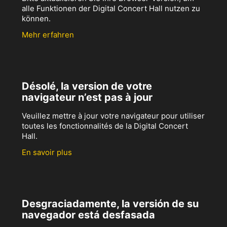
alle Funktionen der Digital Concert Hall nutzen zu
können.
Mehr erfahren
Désolé, la version de votre
navigateur n’est pas à jour
Veuillez mettre à jour votre navigateur pour utiliser
toutes les fonctionnalités de la Digital Concert
Hall.
En savoir plus
Desgraciadamente, la versión de su
navegador está desfasada