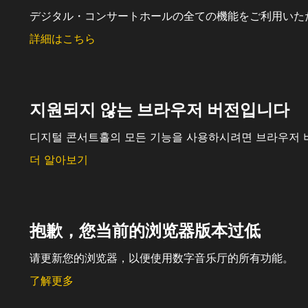
デジタル・コンサートホールの全ての機能をご利用いた
詳細はこちら
지원되지 않는 브라우저 버전입니다
디지털 콘서트홀의 모든 기능을 사용하시려면 브라우저 
더 알아보기
抱歉，您当前的浏览器版本过低
请更新您的浏览器，以便使用数字音乐厅的所有功能。
了解更多