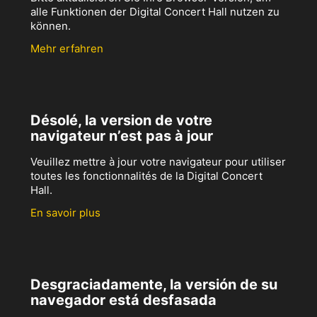
alle Funktionen der Digital Concert Hall nutzen zu
können.
Mehr erfahren
Désolé, la version de votre
navigateur n’est pas à jour
Veuillez mettre à jour votre navigateur pour utiliser
toutes les fonctionnalités de la Digital Concert
Hall.
En savoir plus
Desgraciadamente, la versión de su
navegador está desfasada