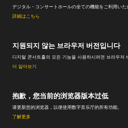
デジタル・コンサートホールの全ての機能をご利用いた
詳細はこちら
지원되지 않는 브라우저 버전입니다
디지털 콘서트홀의 모든 기능을 사용하시려면 브라우저 
더 알아보기
抱歉，您当前的浏览器版本过低
请更新您的浏览器，以便使用数字音乐厅的所有功能。
了解更多