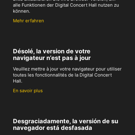
alle Funktionen der Digital Concert Hall nutzen zu
können.
Mehr erfahren
Désolé, la version de votre
navigateur n’est pas à jour
Veuillez mettre à jour votre navigateur pour utiliser
toutes les fonctionnalités de la Digital Concert
Hall.
En savoir plus
Desgraciadamente, la versión de su
navegador está desfasada