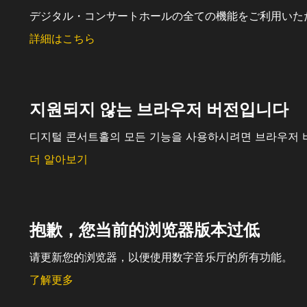
デジタル・コンサートホールの全ての機能をご利用いた
詳細はこちら
지원되지 않는 브라우저 버전입니다
디지털 콘서트홀의 모든 기능을 사용하시려면 브라우저 
더 알아보기
抱歉，您当前的浏览器版本过低
请更新您的浏览器，以便使用数字音乐厅的所有功能。
了解更多