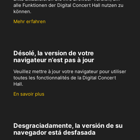
alle Funktionen der Digital Concert Hall nutzen zu
können.
Mehr erfahren
Désolé, la version de votre
navigateur n’est pas à jour
Veuillez mettre à jour votre navigateur pour utiliser
toutes les fonctionnalités de la Digital Concert
Hall.
En savoir plus
Desgraciadamente, la versión de su
navegador está desfasada