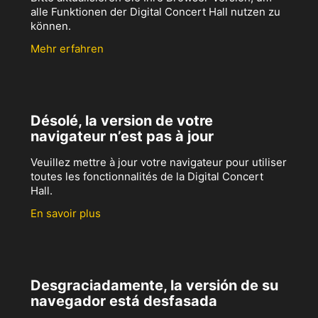
alle Funktionen der Digital Concert Hall nutzen zu
können.
Mehr erfahren
Désolé, la version de votre
navigateur n’est pas à jour
Veuillez mettre à jour votre navigateur pour utiliser
toutes les fonctionnalités de la Digital Concert
Hall.
En savoir plus
Desgraciadamente, la versión de su
navegador está desfasada