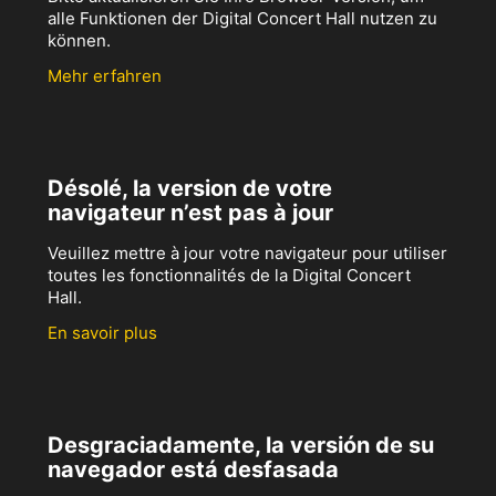
alle Funktionen der Digital Concert Hall nutzen zu
können.
Mehr erfahren
Désolé, la version de votre
navigateur n’est pas à jour
Veuillez mettre à jour votre navigateur pour utiliser
toutes les fonctionnalités de la Digital Concert
Hall.
En savoir plus
Desgraciadamente, la versión de su
navegador está desfasada