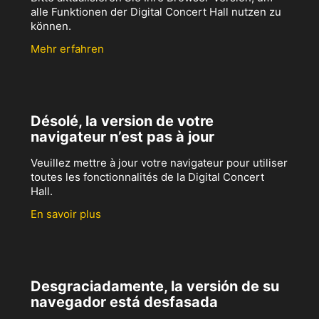
alle Funktionen der Digital Concert Hall nutzen zu
können.
Mehr erfahren
Désolé, la version de votre
navigateur n’est pas à jour
Veuillez mettre à jour votre navigateur pour utiliser
toutes les fonctionnalités de la Digital Concert
Hall.
En savoir plus
Desgraciadamente, la versión de su
navegador está desfasada