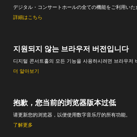
デジタル・コンサートホールの全ての機能をご利用いた
詳細はこちら
지원되지 않는 브라우저 버전입니다
디지털 콘서트홀의 모든 기능을 사용하시려면 브라우저 
더 알아보기
抱歉，您当前的浏览器版本过低
请更新您的浏览器，以便使用数字音乐厅的所有功能。
了解更多