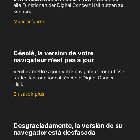
alle Funktionen der Digital Concert Hall nutzen zu
können.
Mehr erfahren
Désolé, la version de votre
navigateur n’est pas à jour
Veuillez mettre à jour votre navigateur pour utiliser
toutes les fonctionnalités de la Digital Concert
Hall.
En savoir plus
Desgraciadamente, la versión de su
navegador está desfasada