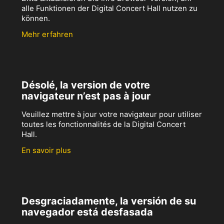
alle Funktionen der Digital Concert Hall nutzen zu
können.
Mehr erfahren
Désolé, la version de votre
navigateur n’est pas à jour
Veuillez mettre à jour votre navigateur pour utiliser
toutes les fonctionnalités de la Digital Concert
Hall.
En savoir plus
Desgraciadamente, la versión de su
navegador está desfasada