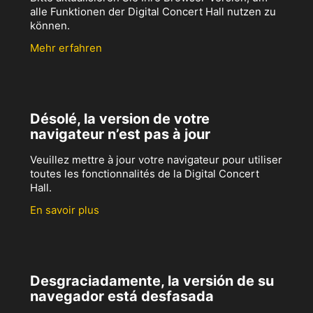
alle Funktionen der Digital Concert Hall nutzen zu
können.
Mehr erfahren
Désolé, la version de votre
navigateur n’est pas à jour
Veuillez mettre à jour votre navigateur pour utiliser
toutes les fonctionnalités de la Digital Concert
Hall.
En savoir plus
Desgraciadamente, la versión de su
navegador está desfasada