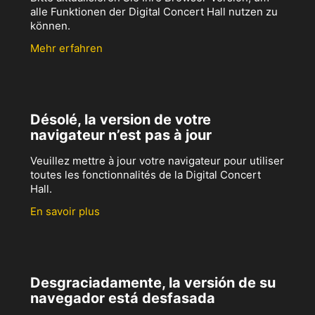
alle Funktionen der Digital Concert Hall nutzen zu
können.
Mehr erfahren
Désolé, la version de votre
navigateur n’est pas à jour
Veuillez mettre à jour votre navigateur pour utiliser
toutes les fonctionnalités de la Digital Concert
Hall.
En savoir plus
Desgraciadamente, la versión de su
navegador está desfasada