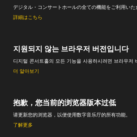
デジタル・コンサートホールの全ての機能をご利用いた
詳細はこちら
지원되지 않는 브라우저 버전입니다
디지털 콘서트홀의 모든 기능을 사용하시려면 브라우저 
더 알아보기
抱歉，您当前的浏览器版本过低
请更新您的浏览器，以便使用数字音乐厅的所有功能。
了解更多