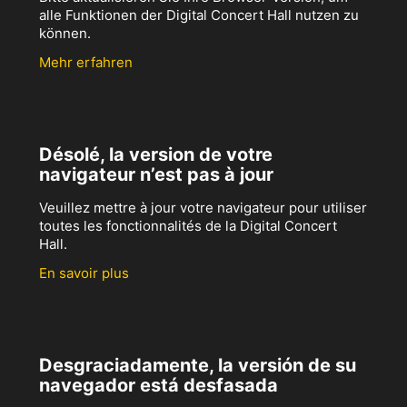
alle Funktionen der Digital Concert Hall nutzen zu
können.
Mehr erfahren
Désolé, la version de votre
navigateur n’est pas à jour
Veuillez mettre à jour votre navigateur pour utiliser
toutes les fonctionnalités de la Digital Concert
Hall.
En savoir plus
Desgraciadamente, la versión de su
navegador está desfasada