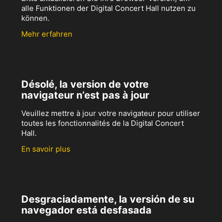
alle Funktionen der Digital Concert Hall nutzen zu
können.
Mehr erfahren
Désolé, la version de votre
navigateur n’est pas à jour
Veuillez mettre à jour votre navigateur pour utiliser
toutes les fonctionnalités de la Digital Concert
Hall.
En savoir plus
Desgraciadamente, la versión de su
navegador está desfasada