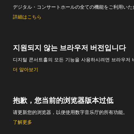
デジタル・コンサートホールの全ての機能をご利用いた
詳細はこちら
지원되지 않는 브라우저 버전입니다
디지털 콘서트홀의 모든 기능을 사용하시려면 브라우저 
더 알아보기
抱歉，您当前的浏览器版本过低
请更新您的浏览器，以便使用数字音乐厅的所有功能。
了解更多