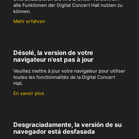
alle Funktionen der Digital Concert Hall nutzen zu
können.
Mehr erfahren
Désolé, la version de votre
navigateur n’est pas à jour
Veuillez mettre à jour votre navigateur pour utiliser
toutes les fonctionnalités de la Digital Concert
Hall.
En savoir plus
Desgraciadamente, la versión de su
navegador está desfasada