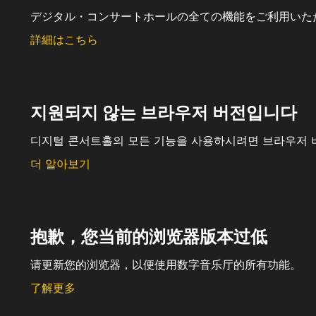
デジタル・コンサートホールの全ての機能をご利用いた
詳細はこちら
지원되지 않는 브라우저 버전입니다
디지털 콘서트홀의 모든 기능을 사용하시려면 브라우저 
더 알아보기
抱歉，您当前的浏览器版本过低
请更新您的浏览器，以便使用数字音乐厅的所有功能。
了解更多