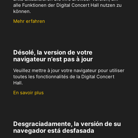
alle Funktionen der Digital Concert Hall nutzen zu
können.
Mehr erfahren
Désolé, la version de votre
navigateur n’est pas à jour
Veuillez mettre à jour votre navigateur pour utiliser
toutes les fonctionnalités de la Digital Concert
Hall.
En savoir plus
Desgraciadamente, la versión de su
navegador está desfasada