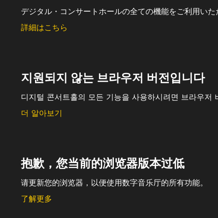
デジタル・コンサートホールの全ての機能をご利用いた
詳細はこちら
지원되지 않는 브라우저 버전입니다
디지털 콘서트홀의 모든 기능을 사용하시려면 브라우저 
더 알아보기
抱歉，您当前的浏览器版本过低
请更新您的浏览器，以便使用数字音乐厅的所有功能。
了解更多