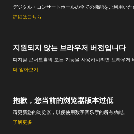
デジタル・コンサートホールの全ての機能をご利用いた
詳細はこちら
지원되지 않는 브라우저 버전입니다
디지털 콘서트홀의 모든 기능을 사용하시려면 브라우저 
더 알아보기
抱歉，您当前的浏览器版本过低
请更新您的浏览器，以便使用数字音乐厅的所有功能。
了解更多