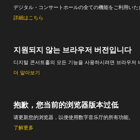
デジタル・コンサートホールの全ての機能をご利用いた
詳細はこちら
지원되지 않는 브라우저 버전입니다
디지털 콘서트홀의 모든 기능을 사용하시려면 브라우저 
더 알아보기
抱歉，您当前的浏览器版本过低
请更新您的浏览器，以便使用数字音乐厅的所有功能。
了解更多