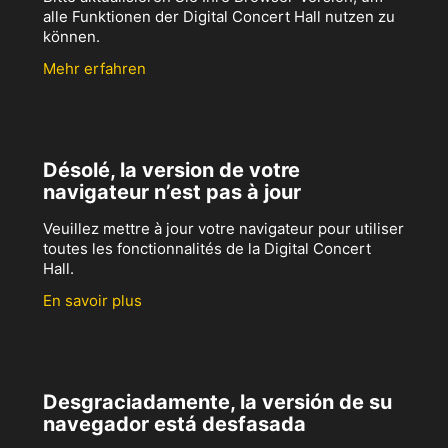
alle Funktionen der Digital Concert Hall nutzen zu
können.
Mehr erfahren
Désolé, la version de votre
navigateur n’est pas à jour
Veuillez mettre à jour votre navigateur pour utiliser
toutes les fonctionnalités de la Digital Concert
Hall.
En savoir plus
Desgraciadamente, la versión de su
navegador está desfasada